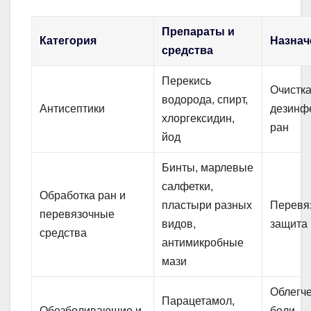
Препараты и
Категория
Назнач
средства
Перекись
Очистка
водорода, спирт,
Антисептики
дезинф
хлоргексидин,
ран
йод
Бинты, марлевые
салфетки,
Обработка ран и
пластыри разных
Перевяз
перевязочные
видов,
защита
средства
антимикробные
мази
Облегч
Парацетамол,
Обезболивающие и
боли,