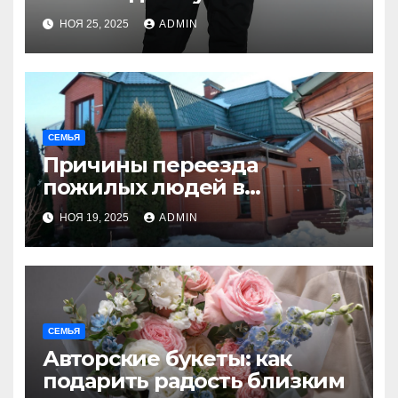
комфорт и
НОЯ 25, 2025
ADMIN
функциональность
СЕМЬЯ
Причины переезда
пожилых людей в
пансионаты
НОЯ 19, 2025
ADMIN
СЕМЬЯ
Авторские букеты: как
подарить радость близким