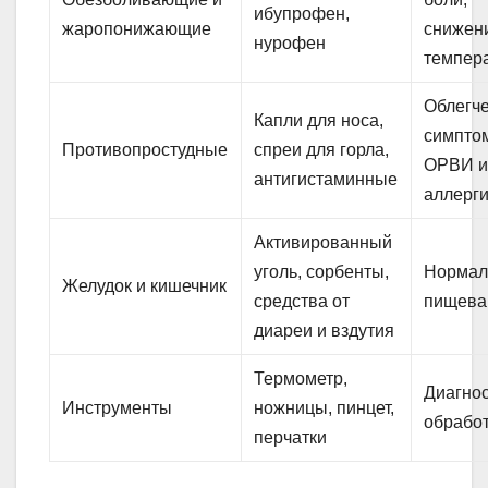
ибупрофен,
жаропонижающие
снижен
нурофен
темпер
Облегч
Капли для носа,
симпто
Противопростудные
спреи для горла,
ОРВИ 
антигистаминные
аллерг
Активированный
уголь, сорбенты,
Нормал
Желудок и кишечник
средства от
пищева
диареи и вздутия
Термометр,
Диагнос
Инструменты
ножницы, пинцет,
обработ
перчатки