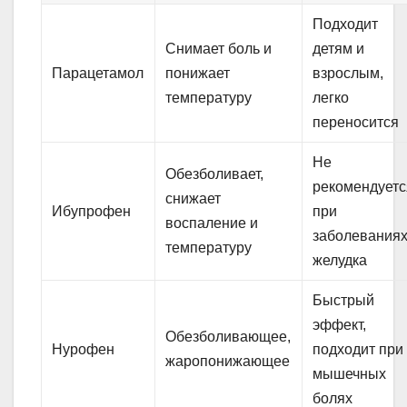
Подходит
Снимает боль и
детям и
Парацетамол
понижает
взрослым,
температуру
легко
переносится
Не
Обезболивает,
рекомендуетс
снижает
Ибупрофен
при
воспаление и
заболевания
температуру
желудка
Быстрый
эффект,
Обезболивающее,
Нурофен
подходит при
жаропонижающее
мышечных
болях