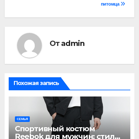
записям
питомца
От
admin
Похожая запись
СЕМЬЯ
Спортивный костюм
Reebok для мужчин: стиль,