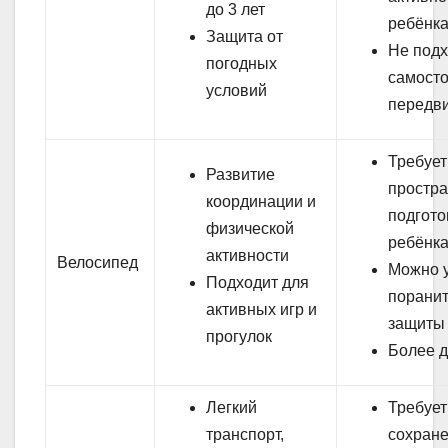
до 3 лет
ребёнк
Защита от
Не подх
погодных
самосто
условий
передв
Требует
Развитие
простра
координации и
подгото
физической
ребёнк
активности
Велосипед
Можно у
Подходит для
поранит
активных игр и
защиты
прогулок
Более д
Легкий
Требует
транспорт,
сохран