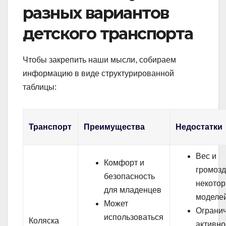
разных вариантов
детского транспорта
Чтобы закрепить наши мысли, собираем
информацию в виде структурированной
таблицы:
Транспорт
Преимущества
Недостатки
Вес и
Комфорт и
громозд
безопасность
некото
для младенцев
моделе
Может
Ограни
использоваться
Коляска
активно