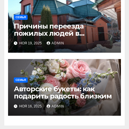
СЕМЬЯ
Причины переезда
пожилых людей в
пансионаты
НОЯ 19, 2025
ADMIN
СЕМЬЯ
Авторские букеты: как
подарить радость близким
НОЯ 16, 2025
ADMIN