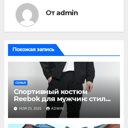
От
admin
Похожая запись
СЕМЬЯ
Спортивный костюм
Reebok для мужчин: стиль,
комфорт и
НОЯ 25, 2025
ADMIN
функциональность