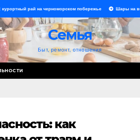
рай на черноморском побережье
Шары на выпускной: со
Семья
Быт, ремонт, отношения
ЛЬНОСТИ
асность: как
нка от травм и