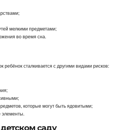
рствами;
утей мелкими предметами;
ожения во время сна.
ок ребёнок сталкивается с другими видами рисков:
ния;
ссивными;
предметов, которые могут быть ядовитыми;
е элементы.
 детском саду