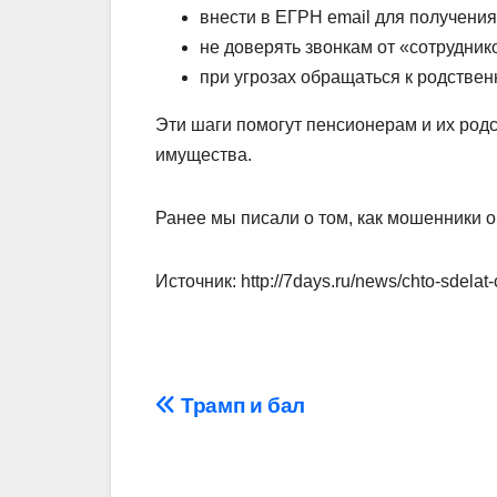
внести в ЕГРН email для получени
не доверять звонкам от «сотрудни
при угрозах обращаться к родстве
Эти шаги помогут пенсионерам и их род
имущества.
Ранее мы писали о том, как мошенники
Источник: http://7days.ru/news/chto-sdelat
Навигация
Трамп и бал
по