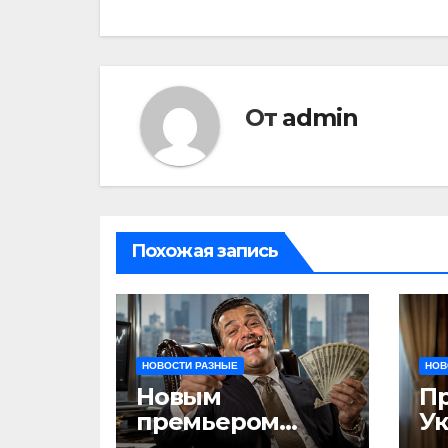
записям
От
admin
Похожая запись
НОВОСТИ РАЗНЫЕ
НОВ
Новым
П
премьером
У
Молдовы может
на