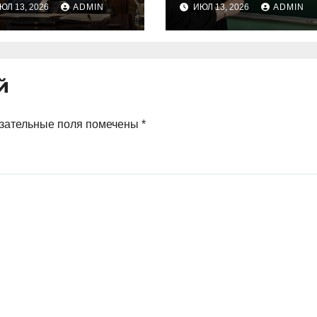
ЮЛ 13, 2026
ADMIN
ИЮЛ 13, 2026
ADMIN
ремьер-
размеров
инистра
ослицей
й
зательные поля помечены
*