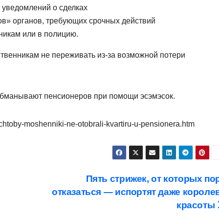
я уведомлений о сделках
ков» органов, требующих срочных действий
нникам или в полицию.
ственникам не переживать из-за возможной потери
 обманывают пенсионеров при помощи эсэмэсок.
-chtoby-moshenniki-ne-otobrali-kvartiru-u-pensionera.htm
Пять стрижек, от которых по
отказаться — испортят даже короле
красоты