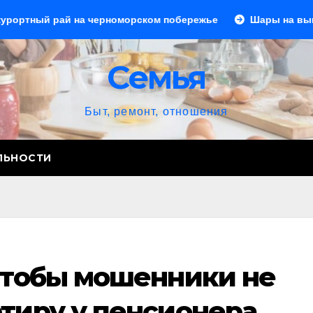
черноморском побережье
Шары на выпускной: создаем п
Семья
Быт, ремонт, отношения
ЛЬНОСТИ
 чтобы мошенники не
ртиру у пенсионера