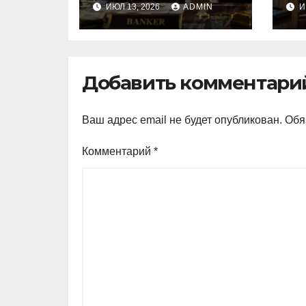
ИЮЛ 13, 2026
ADMIN
И
стать банкир из
п
Украины Василе
м
Тофан
п
Добавить комментари
Ваш адрес email не будет опубликован.
Обя
Комментарий
*