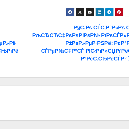
Р§С‚Рѕ СЃС‚Р°Р»Рѕ 
РљСЂСЋС‡РєРѕРІРѕР№ РїРѕСЃР»
µР»Рё
Р±РѕР»РµР·РЅРё: РєР°
СЊРіРё
СЃРµР№С‡Р°СЃ РІС‹РіР»СЏРґРё
Р°РєС‚СЂРёСЃР°