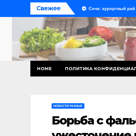
Перейти
Свежее
во для начинающих
Сочи: курортный рай на черноморс
к
содержимому
HOME
ПОЛИТИКА КОНФИДЕНЦИА
НОВОСТИ РАЗНЫЕ
Борьба с фал
ужесточение 