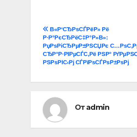
Навигация
В«Р‘СЂРѕСЃРёР» Рё
Р·Р°РєСЂРёС‡Р°Р»В»:
по
РџРѕРіСЂРµР±РЅСЏРє С…РѕС‚Р
записям
СЂР°Р·РІРµСЃС‚Рё РЅР° РґРµРЅ
РЅРѕРІС‹Рј СЃРїРѕСЃРѕР±РѕРј
От
admin