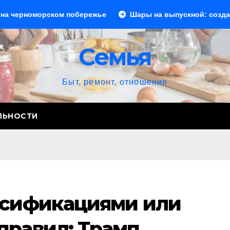
ком побережье
Шары на выпускной: создаем празднично
Семья
Быт, ремонт, отношения
ЛЬНОСТИ
ьсификациями или
правил: Трамп