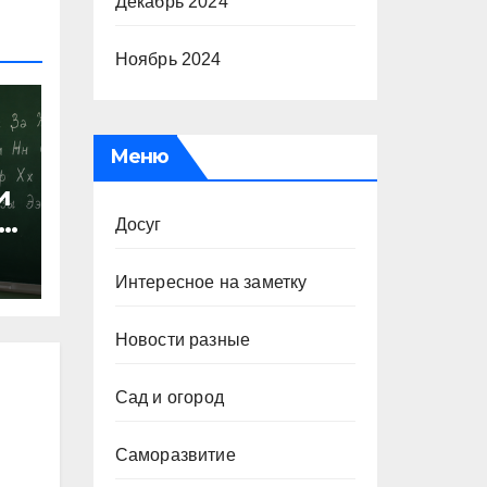
Декабрь 2024
Ноябрь 2024
Меню
и
Досуг
х
Интересное на заметку
Новости разные
Сад и огород
Саморазвитие