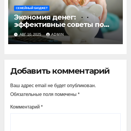
СЕМЕЙНЫЙ БЮДЖЕТ
Экономия денег:
эффективные советы по
сокращению личных
АВГ 10, 2025
ADMIN
расходов
Добавить комментарий
Ваш адрес email не будет опубликован.
Обязательные поля помечены
*
Комментарий
*