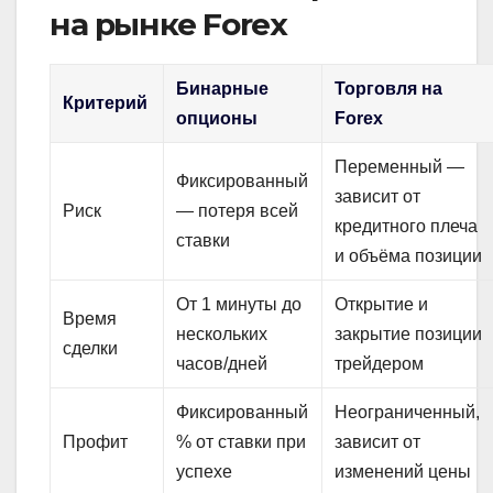
на рынке Forex
Бинарные
Торговля на
Критерий
опционы
Forex
Переменный —
Фиксированный
зависит от
Риск
— потеря всей
кредитного плеча
ставки
и объёма позиции
От 1 минуты до
Открытие и
Время
нескольких
закрытие позиции
сделки
часов/дней
трейдером
Фиксированный
Неограниченный,
Профит
% от ставки при
зависит от
успехе
изменений цены