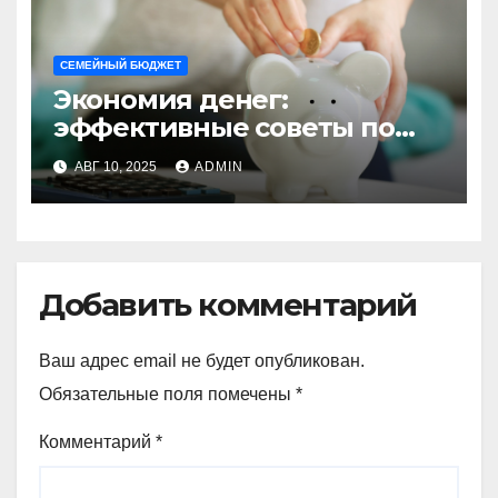
СЕМЕЙНЫЙ БЮДЖЕТ
Экономия денег:
эффективные советы по
сокращению личных
АВГ 10, 2025
ADMIN
расходов
Добавить комментарий
Ваш адрес email не будет опубликован.
Обязательные поля помечены
*
Комментарий
*