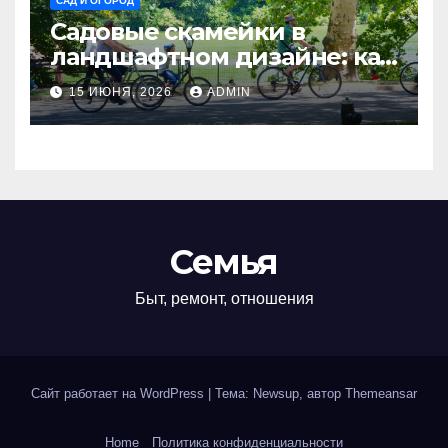
САД И ОГОРОД
Садовые скамейки в
ландшафтном дизайне: как
украсить территорию
15 ИЮНЯ, 2026
ADMIN
Madmetal.ru и создать зону
отдыха
Семья
Быт, ремонт, отношения
Сайт работает на WordPress
|
Тема: Newsup, автор
Themeansar
Home
Политика конфиденциальности