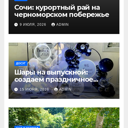
Сочи: курортный рай на
черноморском побережье
9 ИЮЛЯ, 2026
ADMIN
ДОСУГ
Шары на выпускной:
создаем праздничное
настроение
15 ИЮНЯ, 2026
ADMIN