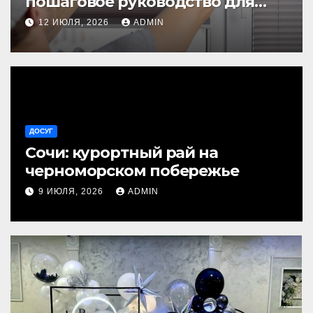
пошаговое руководство для
начинающих
12 ИЮЛЯ, 2026
ADMIN
ДОСУГ
Сочи: курортный рай на
черноморском побережье
9 ИЮЛЯ, 2026
ADMIN