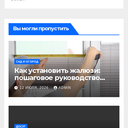
Вы могли пропустить
САД И ОГОРОД
Как установить жалюзи:
пошаговое руководство
для начинающих
12 ИЮЛЯ, 2026
ADMIN
ДОСУГ