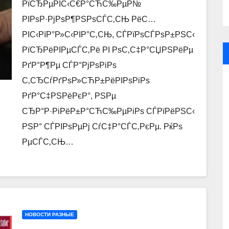
РїСЂРµРІС‹С€Р°СЋС‰РµР№
РІРѕР·РјРѕР¶РЅРѕСЃС‚СЊ РёС…
РІС‹РїР°Р»С‹РІР°С‚СЊ, СЃРїРѕСЃРѕР±РЅС‹
РїСЂРёРІРµСЃС‚Рё РІ РѕС‚С‡Р°СЏРЅРёРµ
РґР°Р¶Рµ СЃР°РјРѕРіРѕ
С‚СЂСѓРґРѕР»СЋР±РёРІРѕРіРѕ
РґР°С‡РЅРёРєР°, РЅРµ
СЂР°Р·РіРёР±Р°СЋС‰РµРіРѕ СЃРїРёРЅС‹
РЅР° СЃРІРѕРµРј СѓС‡Р°СЃС‚РєРµ. РќРѕ
РµСЃС‚СЊ…
НОВОСТИ РАЗНЫЕ