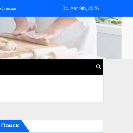
Вс. Авг 9th, 2026
е руководство для начинающих
Сочи: курортный рай н
Поиск