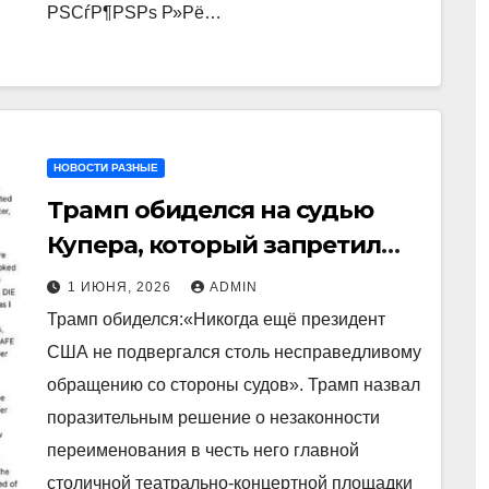
РЅСѓР¶РЅРѕ Р»Рё…
НОВОСТИ РАЗНЫЕ
Трамп обиделся на судью
Купера, который запретил
добавлять его имя к
1 ИЮНЯ, 2026
ADMIN
названию Центра Кеннеди
Трамп обиделся:«Никогда ещё президент
США не подвергался столь несправедливому
обращению со стороны судов». Трамп назвал
поразительным решение о незаконности
переименования в честь него главной
столичной театрально-концертной площадки