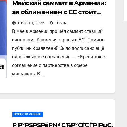
Майский саммит в Армении:
за сближением с ЕС стоит
миграционная сделка на
1 ИЮНЯ, 2026
ADMIN
четверть миллиона человек
В мае в Армении прошёл саммит, ставший
символом сближения страны с ЕС. Помимо
публичных заявлений было подписано ещё
одно ключевое соглашение — «Ереванское
соглашение о партнёрстве в сфере
миграции». В…
НОВОСТИ РАЗНЫЕ
Р Р°РЅРЅРёР№ СЂР°СЃСЃРІРµС‚