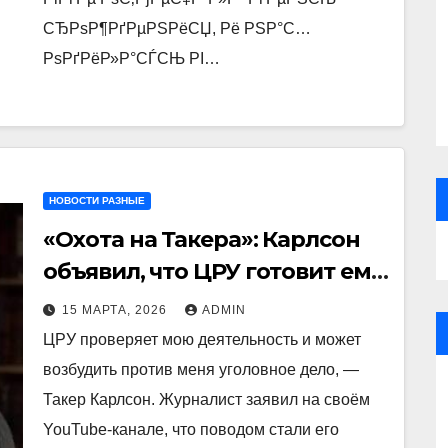
СЂРѕР¶РґРµРЅРёСЏ, Рё РЅР°С…
РѕРґРёР»Р°СЃСЊ РІ…
НОВОСТИ РАЗНЫЕ
«Охота на Такера»: Карлсон
объявил, что ЦРУ готовит ему
уголовное дело из-за
15 МАРТА, 2026
ADMIN
контактов с Ираном
ЦРУ проверяет мою деятельность и может
возбудить против меня уголовное дело, —
Такер Карлсон. Журналист заявил на своём
YouTube-канале, что поводом стали его