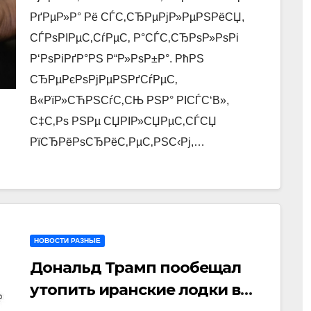
РґРµР»Р° Рё СЃС‚СЂРµРјР»РµРЅРёСЏ,
СЃРѕРІРµС‚СѓРµС‚ Р°СЃС‚СЂРѕР»РѕРі
Р‘РѕРіРґР°РЅ Р“Р»РѕР±Р°. РћРЅ
СЂРµРєРѕРјРµРЅРґСѓРµС‚
В«РїР»СЋРЅСѓС‚СЊ РЅР° РІСЃС‘В»,
С‡С‚Рѕ РЅРµ СЏРІР»СЏРµС‚СЃСЏ
РїСЂРёРѕСЂРёС‚РµС‚РЅС‹Рј,…
НОВОСТИ РАЗНЫЕ
Дональд Трамп пообещал
утопить иранские лодки в