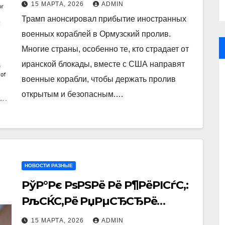
Ормузском проливе
15 МАРТА, 2026
ADMIN
Трамп анонсировал прибытие иностранных
военных кораблей в Ормузский пролив.
Многие страны, особенно те, кто страдает от
иранской блокады, вместе с США направят
военные корабли, чтобы держать пролив
открытым и безопасным.…
НОВОСТИ РАЗНЫЕ
РўР°Рє РѕРЅРё Рё Р¶РёРІСѓС‚:
РљСЌС‚Рё РџРµСЂСЂРё
РїРѕРєР°Р·Р°Р»Р°
15 МАРТА, 2026
ADMIN