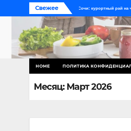
Перейти
Свежее
о для начинающих
Сочи: курортный рай на черноморско
к
содержимому
HOME
ПОЛИТИКА КОНФИДЕНЦИА
Месяц:
Март 2026