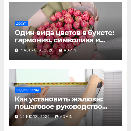
ДОСУГ
Один вида цветов в букете:
гармония, символика и
секреты ухода
7 АВГУСТА, 2026
ADMIN
САД И ОГОРОД
Как установить жалюзи:
пошаговое руководство
для начинающих
12 ИЮЛЯ, 2026
ADMIN